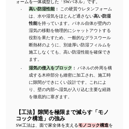
ォームを一体成型した「SWパネル」です。
高い防湿性能
：
 この硬質ウレタンフォーム
は、水や湿気をほとんど通さない
高い防湿
性能
を持っています。パネル自体が壁内の
湿気の移動を物理的にシャットアウトする
役割を果たすため、一般的なグラスウール
断熱材のように、別途厚い防湿フィルムを
施工しなくても、高い防湿性能を確保でき
ます。
湿気の侵入をブロック
：
 パネルの外周を構
成する木枠部分も緻密に加工され、施工時
に隙間ができにくい設計です。これによ
り、壁の内部へ湿気が入り込む主要な経路
を徹底的に塞ぎます。
【工法】隙間を極限まで減らす「モノ
コック構造」の強み
SW工法は、面で家全体を支える
モノコック構造
を