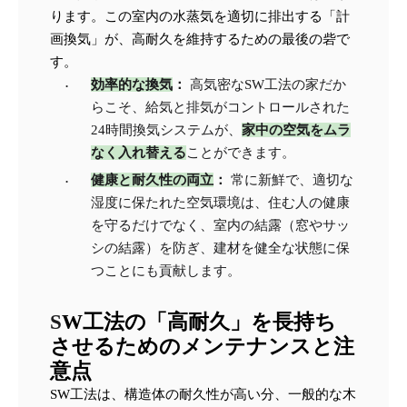
ります。この室内の水蒸気を適切に排出する「計
画換気」が、高耐久を維持するための最後の砦で
す。
効率的な換気
：
 高気密なSW工法の家だか
らこそ、給気と排気がコントロールされた
24時間換気システムが、
家中の空気をムラ
なく入れ替える
ことができます。
健康と耐久性の両立
：
 常に新鮮で、適切な
湿度に保たれた空気環境は、住む人の健康
を守るだけでなく、室内の結露（窓やサッ
シの結露）を防ぎ、建材を健全な状態に保
つことにも貢献します。
S
W工法の「高耐久」を長持ち
させるためのメンテナンスと注
意点
SW工法は、構造体の耐久性が高い分、一般的な木