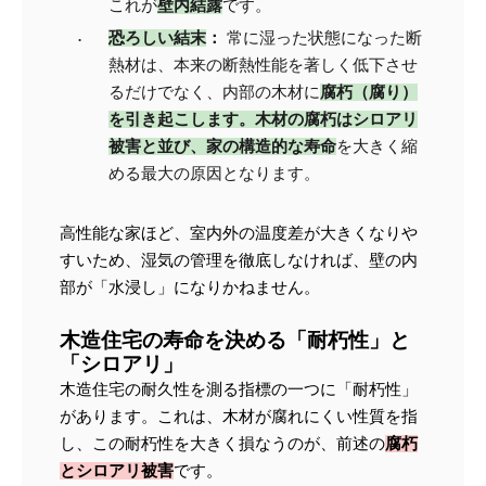
これが
壁内結露
です。
恐ろしい結末
：
 常に湿った状態になった断
熱材は、本来の断熱性能を著しく低下させ
るだけでなく、内部の木材に
腐朽（腐り）
を引き起こします。木材の腐朽はシロアリ
被害と並び、家の構造的な寿命
を大きく縮
める最大の原因となります。
高性能な家ほど、室内外の温度差が大きくなりや
すいため、湿気の管理を徹底しなければ、壁の内
部が「水浸し」になりかねません。
木造住宅の寿命を決める「耐朽性」と
「シロアリ」
木造住宅の耐久性を測る指標の一つに「耐朽性」
があります。これは、木材が腐れにくい性質を指
し、この耐朽性を大きく損なうのが、前述の
腐朽
とシロアリ被害
です。