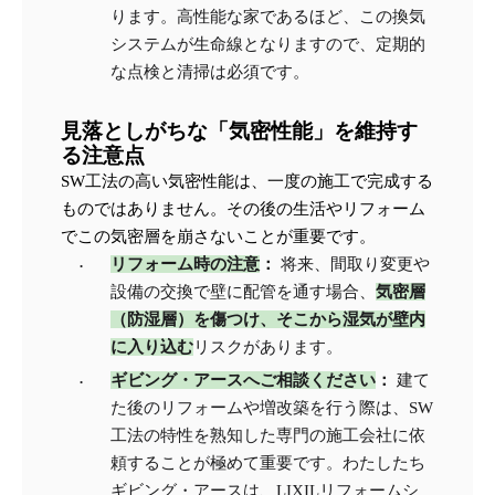
ります。高性能な家であるほど、この換気
システムが生命線となりますので、定期的
な点検と清掃は必須です。
見落としがちな「気密性能」を維持す
る注意点
SW工法の高い気密性能は、一度の施工で完成する
ものではありません。その後の生活やリフォーム
でこの気密層を崩さないことが重要です。
リフォーム時の注意
：
 将来、間取り変更や
設備の交換で壁に配管を通す場合、
気密層
（防湿層）を傷つけ、そこから湿気が壁内
に入り込む
リスクがあります。
ギビング・アースへご相談ください
：
 建て
た後のリフォームや増改築を行う際は、SW
工法の特性を熟知した専門の施工会社に依
頼することが極めて重要です。わたしたち
ギビング・アースは、LIXILリフォームシ