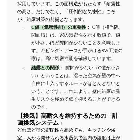
採用しています。この面構造がもたらす「耐震性
の高さ」だけでなく、「圧倒的な気密性」こそ
が、結露対策の前提となります。
C値（気密性能）の重要性
：
 C値（相当隙
間面積）は、家の気密性を示す数値で、値
が小さいほど隙間が少ないことを意味しま
す。ギビング・アースが手がけるSW工法の
家は、高い気密性能を確保しています。
結露との関係
：
 隙間が少ない（C値が小さ
い）ということは、湿った空気が壁の中へ
自由に出入りするルートがほとんどないと
いうことです。これにより、壁内結露の発
生リスクを極めて低く抑えることができる
のです。
【換気】高耐久を維持するための「計
画換気システム」
どれほど壁の密閉性を高めても、キッチンや浴
室、人から発せられる水蒸気で室内の湿度は上が